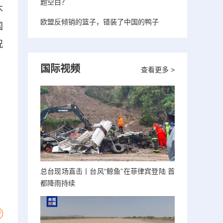
题空白？
木
欧盟反倾销的篮子，错装了中国的鸭子
国
况
国际视频
查看更多 >
总台现场直击丨台风“鲸鱼”在菲律宾登陆 首
都降雨持续