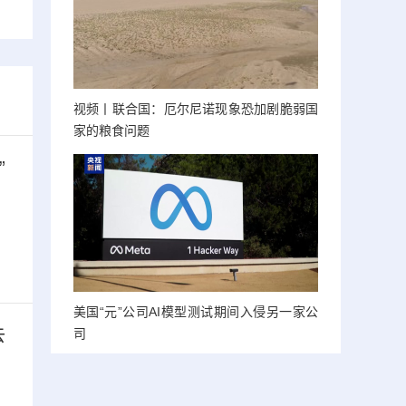
视频丨联合国：厄尔尼诺现象恐加剧脆弱国
家的粮食问题
”
美国“元”公司AI模型测试期间入侵另一家公
去
司