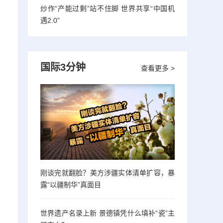
炒作“产能过剩”站不住脚 世界共享“中国机
遇2.0”
国际3分钟
查看更多 >
刚谈完就翻脸？美方涉疆实体清单扩容，暴
露“以疆制华”真面目
世界遗产名录上新 景德镇凭什么填补“瓷”主