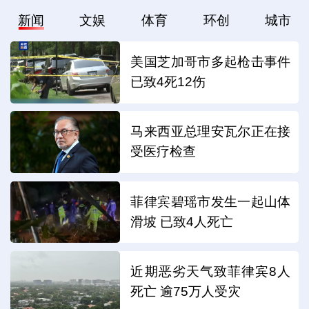
新闻
文娱
体育
环创
城市
美国芝加哥市多起枪击事件
已致4死12伤
马来西亚总理安瓦尔正在接
受医疗检查
菲律宾碧瑶市发生一起山体
滑坡 已致4人死亡
近期恶劣天气致菲律宾8人
死亡 逾75万人受灾