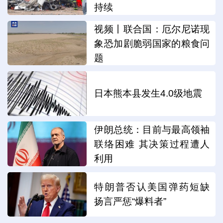
持续
视频丨联合国：厄尔尼诺现
象恐加剧脆弱国家的粮食问
题
日本熊本县发生4.0级地震
伊朗总统：目前与最高领袖
联络困难 其决策过程遭人
利用
特朗普否认美国弹药短缺
扬言严惩“爆料者”