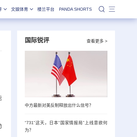
界
文娱体育
楼兰平台
PANDA SHORTS
站内搜索
国际锐评
查看更多 >
能
中方最新对美反制释放出什么信号？
“731”这天，日本“国家情报局”上线意欲何
动
为？