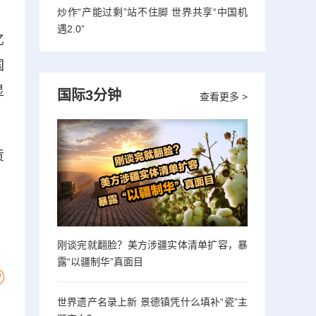
炒作“产能过剩”站不住脚 世界共享“中国机
遇2.0”
亿
国
显
国际3分钟
查看更多 >
贡
刚谈完就翻脸？美方涉疆实体清单扩容，暴
露“以疆制华”真面目
世界遗产名录上新 景德镇凭什么填补“瓷”主