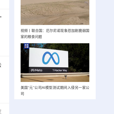
”
视频丨联合国：厄尔尼诺现象恐加剧脆弱国
家的粮食问题
去
美国“元”公司AI模型测试期间入侵另一家公
司
正