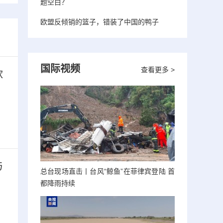
题空白？
欧盟反倾销的篮子，错装了中国的鸭子
国际视频
查看更多 >
款
与
总台现场直击丨台风“鲸鱼”在菲律宾登陆 首
都降雨持续