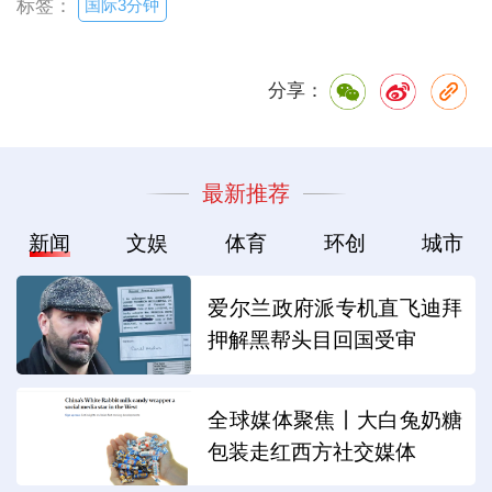
国际3分钟
标签：
分享：
最新推荐
新闻
文娱
体育
环创
城市
爱尔兰政府派专机直飞迪拜
押解黑帮头目回国受审
全球媒体聚焦丨大白兔奶糖
包装走红西方社交媒体