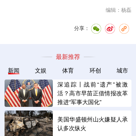
编辑：杨磊
分享：
最新推荐
新闻
文娱
体育
环创
城市
深追踪丨战前“遗产”被激
活？高市早苗正借情报改革
推进“军事大国化”
美国华盛顿州山火嫌疑人承
认多次纵火