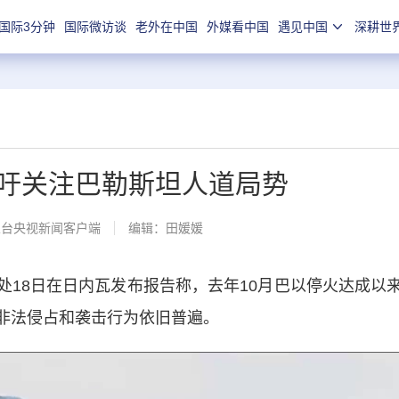
国际3分钟
国际微访谈
老外在中国
外媒看中国
遇见中国
深耕世
吁关注巴勒斯坦人道局势
总台央视新闻客户端
编辑：田媛媛
8日在日内瓦发布报告称，去年10月巴以停火达成以
非法侵占和袭击行为依旧普遍。