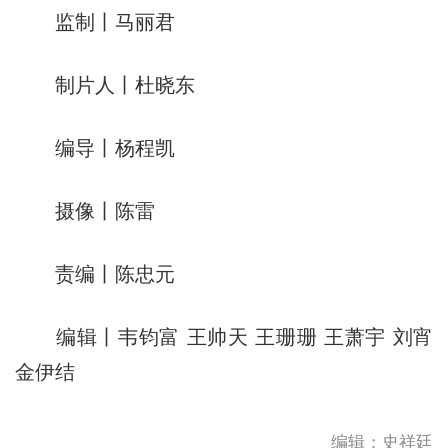
监制丨马丽君
制片人丨杜晓东
编导丨杨程凯
摄像丨陈雷
责编丨陈忠元
编辑丨韦钧富 王帅天 王珊珊 王萧宇 刘宵
金伊结
编辑：史祥廷