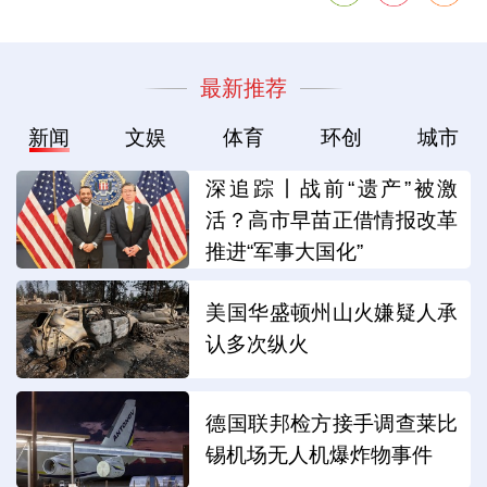
最新推荐
新闻
文娱
体育
环创
城市
深追踪丨战前“遗产”被激
活？高市早苗正借情报改革
推进“军事大国化”
美国华盛顿州山火嫌疑人承
认多次纵火
德国联邦检方接手调查莱比
锡机场无人机爆炸物事件