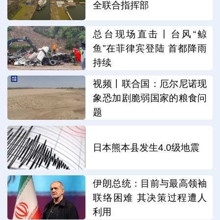
全联合指挥部
总台现场直击丨台风“鲸
鱼”在菲律宾登陆 首都降雨
持续
视频丨联合国：厄尔尼诺现
象恐加剧脆弱国家的粮食问
题
日本熊本县发生4.0级地震
伊朗总统：目前与最高领袖
联络困难 其决策过程遭人
利用