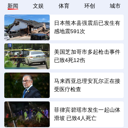
新闻
文娱
体育
环创
城市
日本熊本县强震后已发生有
感地震591次
美国芝加哥市多起枪击事件
已致4死12伤
马来西亚总理安瓦尔正在接
受医疗检查
菲律宾碧瑶市发生一起山体
滑坡 已致4人死亡