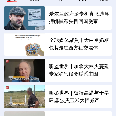
爱尔兰政府派专机直飞迪拜
押解黑帮头目回国受审
全球媒体聚焦丨大白兔奶糖
包装走红西方社交媒体
听鉴世界 | 加拿大林火蔓延
专家称气候变暖系主因
听鉴世界 | 极端高温与干旱
肆虐 波黑玉米大幅减产