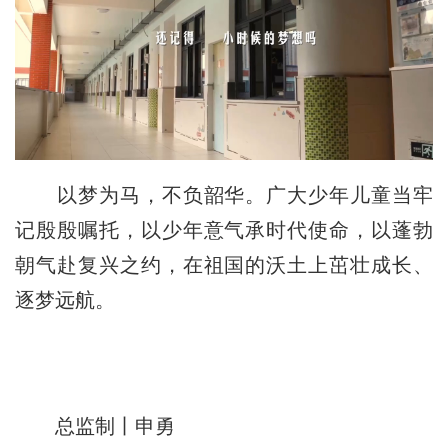
以梦为马，不负韶华。广大少年儿童当牢
记殷殷嘱托，以少年意气承时代使命，以蓬勃
朝气赴复兴之约，在祖国的沃土上茁壮成长、
逐梦远航。
总监制丨申勇