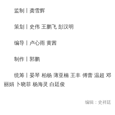
监制丨龚雪辉
策划丨史伟 王鹏飞 彭汉明
编导丨卢心雨 黄茜
制作丨郭鹏
统筹丨晏琴 柏杨 薄亚楠 王丰 傅蕾 温超 邓
丽娟 卜晓菲 杨海灵 白廷俊
编辑：史祥廷