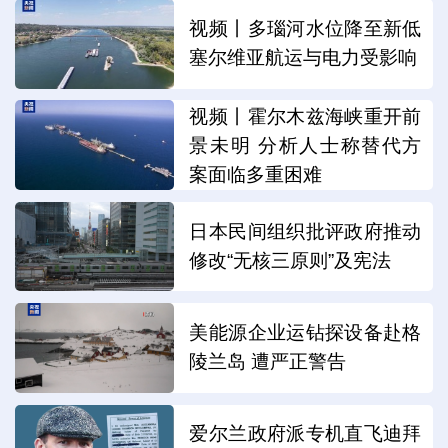
视频丨多瑙河水位降至新低
塞尔维亚航运与电力受影响
视频丨霍尔木兹海峡重开前
景未明 分析人士称替代方
案面临多重困难
日本民间组织批评政府推动
修改“无核三原则”及宪法
美能源企业运钻探设备赴格
陵兰岛 遭严正警告
爱尔兰政府派专机直飞迪拜