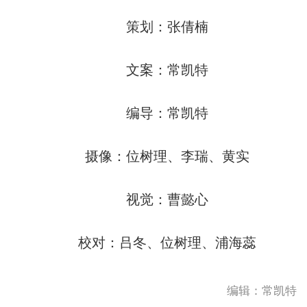
策划：张倩楠
文案：常凯特
编导：常凯特
摄像：位树理、李瑞、黄实
视觉：曹懿心
校对：吕冬、位树理、浦海蕊
编辑：常凯特