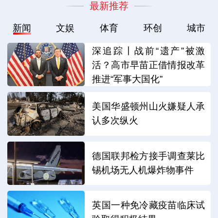
最新推荐
新闻
文娱
体育
环创
城市
深追踪丨战前“遗产”被激
活？高市早苗正借情报改革
推进“军事大国化”
美国华盛顿州山火嫌疑人承
认多次纵火
德国联邦检方接手调查莱比
锡机场无人机爆炸物事件
英国一种免冷藏疫苗临床试