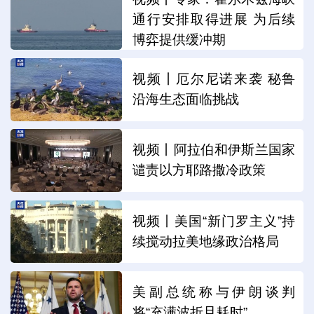
通行安排取得进展 为后续
博弈提供缓冲期
视频丨厄尔尼诺来袭 秘鲁
沿海生态面临挑战
视频丨阿拉伯和伊斯兰国家
谴责以方耶路撒冷政策
视频丨美国“新门罗主义”持
续搅动拉美地缘政治格局
美副总统称与伊朗谈判
将“充满波折且耗时”