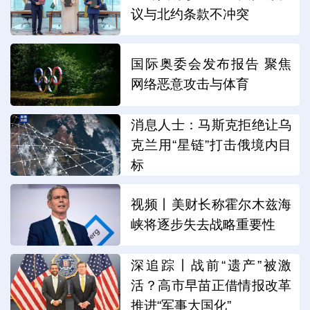
议与北约条款不冲突
国际奥委会发布报告 聚焦
网络恶意攻击与体育
消息人士：马斯克拒绝让乌
克兰用“星链”打击俄境内目
标
视频丨美财长称霍尔木兹海
峡将逐步失去战略重要性
深追踪丨战前“遗产”被激
活？高市早苗正借情报改革
推进“军事大国化”