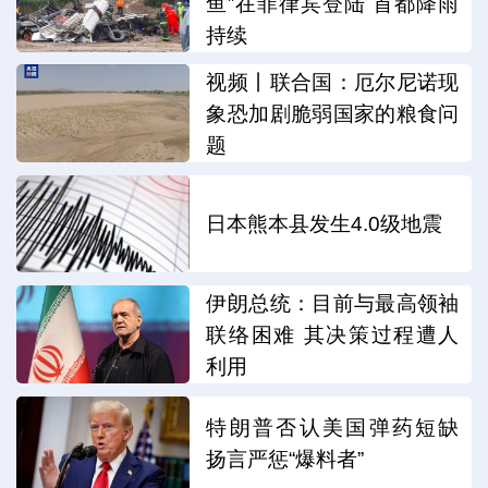
鱼”在菲律宾登陆 首都降雨
持续
视频丨联合国：厄尔尼诺现
象恐加剧脆弱国家的粮食问
题
日本熊本县发生4.0级地震
伊朗总统：目前与最高领袖
联络困难 其决策过程遭人
利用
特朗普否认美国弹药短缺
扬言严惩“爆料者”