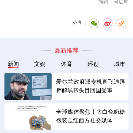
编辑：冯启坤
分享：
最新推荐
新闻
文娱
体育
环创
城市
爱尔兰政府派专机直飞迪拜
押解黑帮头目回国受审
全球媒体聚焦丨大白兔奶糖
包装走红西方社交媒体