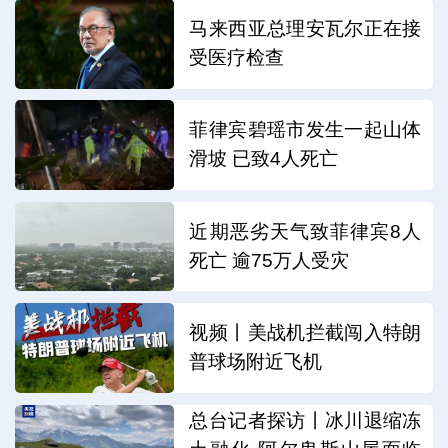
马来西亚总理安瓦尔正在接
受医疗检查
菲律宾碧瑶市发生一起山体
滑坡 已致4人死亡
近期恶劣天气致菲律宾8人
死亡 逾75万人受灾
视频丨美战机拦截闯入特朗
普球场附近飞机
总台记者探访丨冰川退缩冻