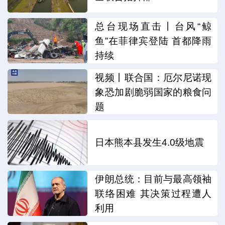
总台现场直击丨台风“鲸
鱼”在菲律宾登陆 首都降雨
持续
视频丨联合国：厄尔尼诺现
象恐加剧脆弱国家的粮食问
题
日本熊本县发生4.0级地震
伊朗总统：目前与最高领袖
联络困难 其决策过程遭人
利用