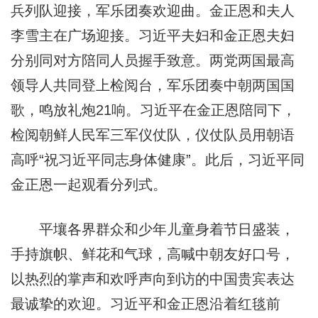
兵列队迎接，军乐团奏欢迎曲。金正恩和夫人
李雪主在广场迎接。习近平夫妇和金正恩夫妇
分别同对方陪同人员握手致意。两党两国最高
领导人共同登上检阅台，军乐团奏中朝两国国
歌，鸣放礼炮21响。习近平在金正恩陪同下，
检阅朝鲜人民军三军仪仗队，仪仗队员用朝语
高呼“祝习近平同志身体健康”。此后，习近平同
金正恩一起观看分列式。
平壤各界群众和少年儿童身着节日盛装，
手持旗帜、鲜花和气球，高喊中朝友好口号，
以热烈的掌声和欢呼声向到访的中国贵宾表达
最诚挚的欢迎。习近平和金正恩沿着红毯前