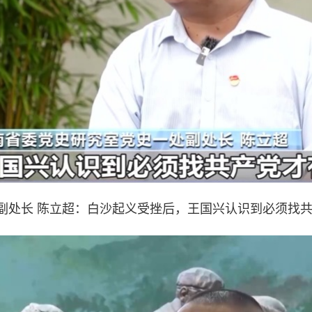
处长 陈立超：白沙起义受挫后，王国兴认识到必须找共