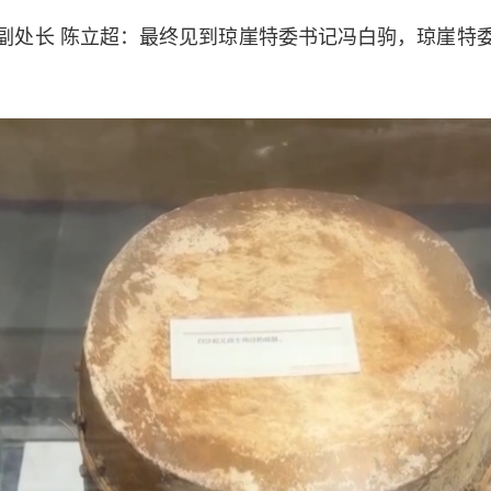
处长 陈立超：最终见到琼崖特委书记冯白驹，琼崖特委