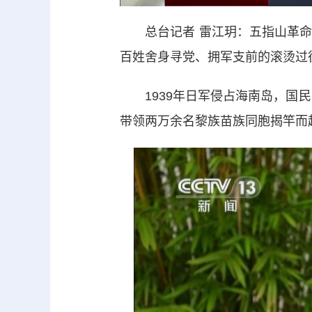
总台记者 雷江玥：五指山革命
百姓舍身寻党、拥军支前的滚烫过
1939年日军侵占海南岛，国民
带领两万余名黎族苗族同胞揭竿而