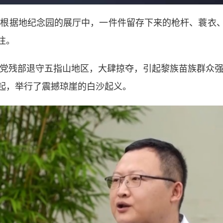
根据地纪念园的展厅中，一件件留存下来的枪杆、蓑衣、
往。
党残部退守五指山地区，大肆掠夺，引起黎族苗族群众强烈
起，举行了震撼琼崖的白沙起义。