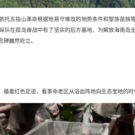
托五指山革命根据地易守难攻的地势条件和黎族苗族等
纵队在孤岛奋战中有了坚实的后方基地，为解放海南岛
念碑巍然屹立。
循着红色足迹，看革命老区从浴血阵地向生态宝地的时