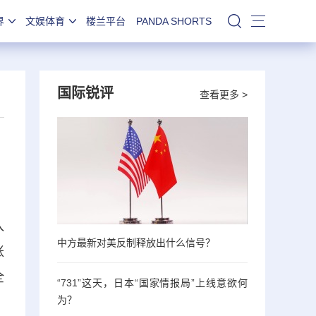
界
文娱体育
楼兰平台
PANDA SHORTS
站内搜索
国际锐评
查看更多 >
入
中方最新对美反制释放出什么信号？
账
全
“731”这天，日本“国家情报局”上线意欲何
为？