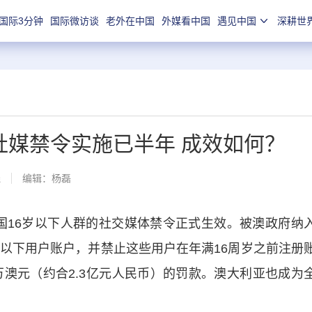
国际3分钟
国际微访谈
老外在中国
外媒看中国
遇见中国
深耕世
下社媒禁令实施已半年 成效如何？
线
编辑：杨磊
本国16岁以下人群的社交媒体禁令正式生效。被澳政府纳
岁以下用户账户，并禁止这些用户在年满16周岁之前注册
万澳元（约合2.3亿元人民币）的罚款。澳大利亚也成为