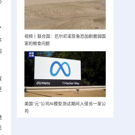
必
了
视频丨联合国：厄尔尼诺现象恐加剧脆弱国
体
家的粮食问题
内
效
更
美国“元”公司AI模型测试期间入侵另一家公
司
施
影