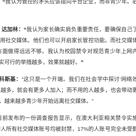
：“
我认为管控的矛头应该指向平台企业，而非青少年。
・达加林：“
我认为家长确实肩负重要责任，要确保自己
用社交媒体。他们也可以开启家长管控功能。而社交媒
方面做得远远不够。我认为校园禁令对规范青少年上网
实可行的举措越多，效果就越好。
”
科斯基：
“这只是一个开端。我们在社会学中探讨‘网络
人越多，就会有更多人加入；而不用的人越多，也会带动
，越来越多青少年开始远离社交媒体。”
前发布的一份调查报告显示，在澳大利亚相关禁令实
%的人所有社交媒体账号均被封禁，17%的人账号完全未受