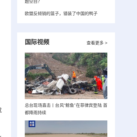
题空白？
欧盟反倾销的篮子，错装了中国的鸭子
国际视频
查看更多 >
总台现场直击丨台风“鲸鱼”在菲律宾登陆 首
就
都降雨持续