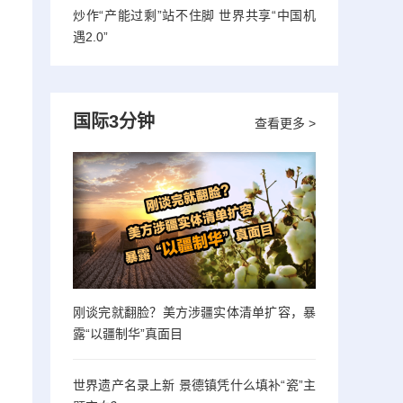
炒作“产能过剩”站不住脚 世界共享“中国机
遇2.0”
国际3分钟
查看更多 >
刚谈完就翻脸？美方涉疆实体清单扩容，暴
露“以疆制华”真面目
世界遗产名录上新 景德镇凭什么填补“瓷”主