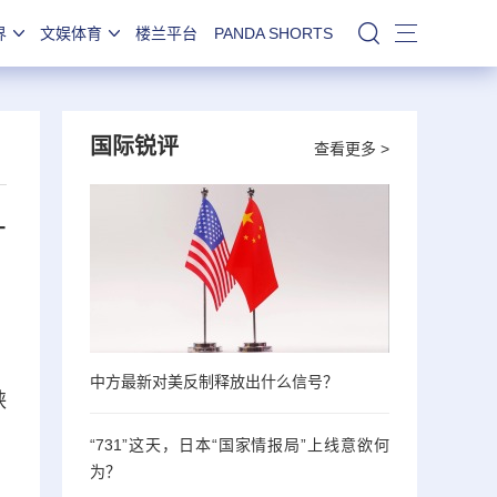
界
文娱体育
楼兰平台
PANDA SHORTS
站内搜索
国际锐评
查看更多 >
升
中方最新对美反制释放出什么信号？
峡
“731”这天，日本“国家情报局”上线意欲何
为？