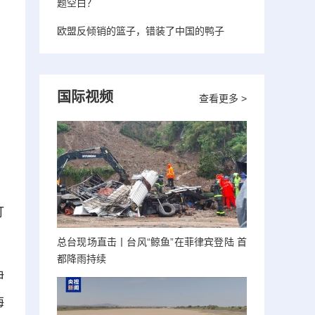
题空白？
欧盟反倾销的篮子，错装了中国的鸭子
国际视频
查看更多 >
打
总台现场直击丨台风“鲸鱼”在菲律宾登陆 首
都降雨持续
伊
海