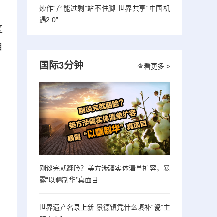
炒作“产能过剩”站不住脚 世界共享“中国机
遇2.0”
区
目
国际3分钟
查看更多 >
刚谈完就翻脸？美方涉疆实体清单扩容，暴
露“以疆制华”真面目
世界遗产名录上新 景德镇凭什么填补“瓷”主