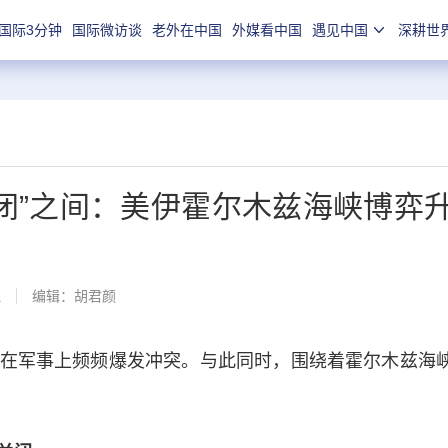
国际3分钟
国际微访谈
老外在中国
外媒看中国
遇见中国
深耕世
关闭”之间：美伊霍尔木兹海峡博弈
线
编辑：胡君颜
军事上频频爆发冲突。与此同时，围绕着霍尔木兹海