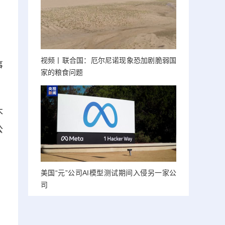
视频丨联合国：厄尔尼诺现象恐加剧脆弱国
事
家的粮食问题
木
公
美国“元”公司AI模型测试期间入侵另一家公
司