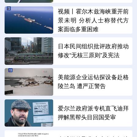
视频丨霍尔木兹海峡重开前
景未明 分析人士称替代方
案面临多重困难
日本民间组织批评政府推动
修改“无核三原则”及宪法
美能源企业运钻探设备赴格
陵兰岛 遭严正警告
爱尔兰政府派专机直飞迪拜
押解黑帮头目回国受审