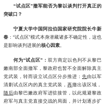
“试点区”撤军能否为黎以谈判打开真正的
突破口？
宁夏大学中国阿拉伯国家研究院院长牛新
春
：“试点区”模式本身潜藏诸多不确定性，这也
是影响谈判进展的
核心因素
。
何为“试点区”：
双方商定以色列不从黎巴
嫩南部全面撤军，黎政府也暂不全面解除真主
党武装，转而设立试点区分步推进：
先
由以军
清剿试点区内的真主党武装，
再
撤出该区域，
随后
由黎巴嫩政府军进驻接管，以此规避黎政
府军与真主党直接交战的局面，并计划逐步扩