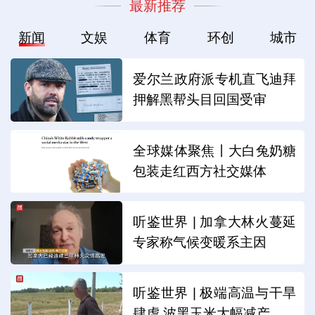
最新推荐
新闻
文娱
体育
环创
城市
爱尔兰政府派专机直飞迪拜
押解黑帮头目回国受审
全球媒体聚焦丨大白兔奶糖
包装走红西方社交媒体
听鉴世界 | 加拿大林火蔓延
专家称气候变暖系主因
听鉴世界 | 极端高温与干旱
肆虐 波黑玉米大幅减产