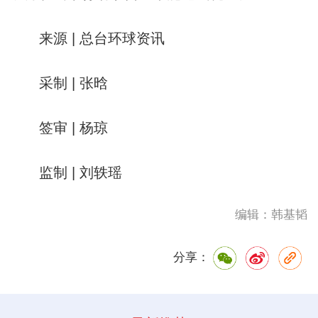
来源 | 总台环球资讯
采制 | 张晗
签审 | 杨琼
监制 | 刘轶瑶
编辑：韩基韬
分享：