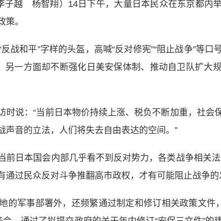
子越 杨智翔）14日下午，大量日本民众在东京都内
政策。
战和平”字样的头盔，高喊“反对修宪”“阻止战争”等口
居，另一方面却不断强化日美安保体制、推动自卫队扩大
时说：“当前日本物价持续上涨、税负不断加重，社会保
战声音的立法，人们将失去自由表达的空间。”
前日本国会内部几乎看不到反对势力，各类战争相关法案
有通过民众反对斗争推翻高市政权，才有可能阻止战争的
的军事部署外，还频繁通过制定和修订相关政策文件，为
务会，通过了拟提交政府的关于年内修订“安保三文件”的