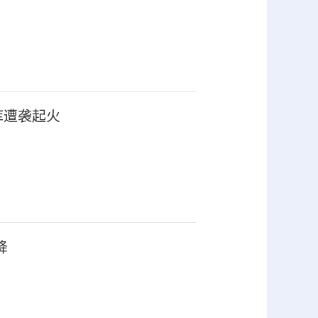
库遭袭起火
降