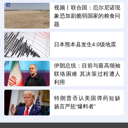
视频丨联合国：厄尔尼诺现
象恐加剧脆弱国家的粮食问
题
日本熊本县发生4.0级地震
伊朗总统：目前与最高领袖
联络困难 其决策过程遭人
利用
特朗普否认美国弹药短缺
扬言严惩“爆料者”