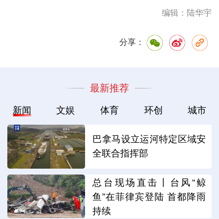
编辑：陆华宇
分享：
最新推荐
新闻
文娱
体育
环创
城市
巴拿马设立运河特定区域安
全联合指挥部
总台现场直击丨台风“鲸
鱼”在菲律宾登陆 首都降雨
持续