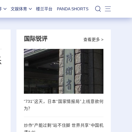
界
文娱体育
楼兰平台
PANDA SHORTS
站内搜索
国际锐评
查看更多 >
乐
“731”这天，日本“国家情报局”上线意欲何
为？
炒作“产能过剩”站不住脚 世界共享“中国机