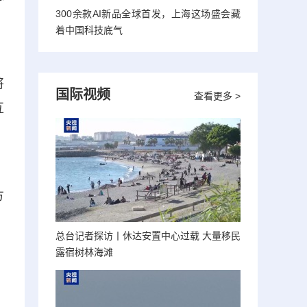
300余款AI新品全球首发，上海这场盛会藏
，
着中国科技底气
将
国际视频
查看更多 >
互
》
方
总台记者探访丨休达安置中心过载 大量移民
露宿树林海滩