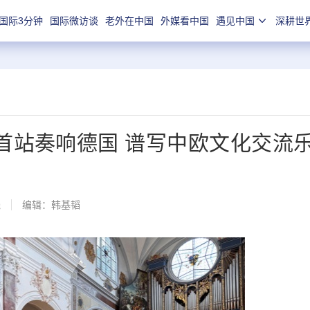
国际3分钟
国际微访谈
老外在中国
外媒看中国
遇见中国
深耕世
首站奏响德国 谱写中欧文化交流
线
编辑：韩基韬