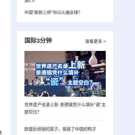
遇2.0”
中国“新新三样”何以火遍全球？
国际3分钟
查看更多 >
世界遗产名录上新 景德镇凭什么填补“瓷”主
题空白？
欧盟反倾销的篮子，错装了中国的鸭子
德