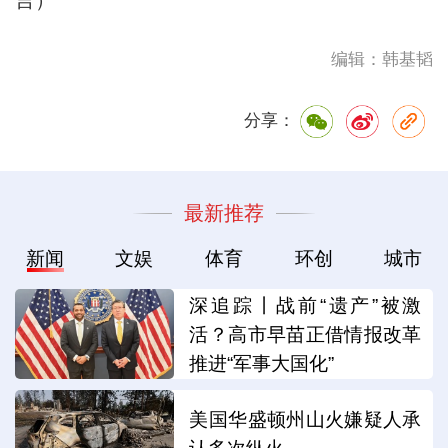
言）
编辑：韩基韬
分享：
最新推荐
新闻
文娱
体育
环创
城市
深追踪丨战前“遗产”被激
活？高市早苗正借情报改革
推进“军事大国化”
美国华盛顿州山火嫌疑人承