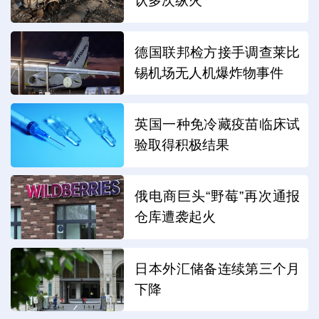
认多次纵火
德国联邦检方接手调查莱比
锡机场无人机爆炸物事件
英国一种免冷藏疫苗临床试
验取得积极结果
俄电商巨头“野莓”再次通报
仓库遭袭起火
日本外汇储备连续第三个月
下降