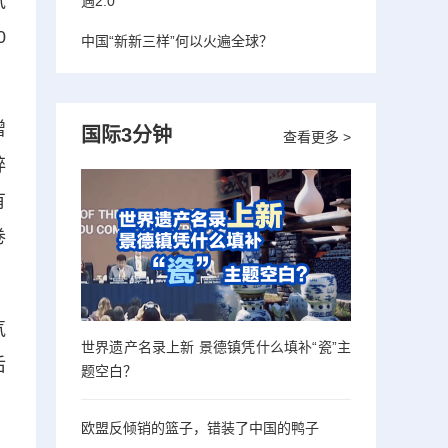
气
遇2.0”
0
中国“新新三样”何以火遍全球？
增
国际3分钟
查看更多 >
碎
有
卷
气
世界遗产名录上新 景德镇凭什么填补“瓷”主
后
题空白？
欧盟反倾销的篮子，错装了中国的鸭子