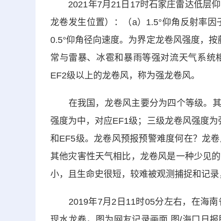
2021年7月21日17时石家庄雷达低
龙卷发生位置）：（a）1.5°仰角反射率因子
0.5°仰角径向速度。为界定龙卷风强度，按
常与雷暴、冰雹和暴雨等强对流天气系统
EF2级以上的龙卷风，称为强龙卷风。
在我国，龙卷风主要分为四个等级。其中
强度为中，对应EF1级；三级龙卷风强度为强
和EF5级。龙卷风预报预警难度何在？龙
其他灾害性天气相比，龙卷风是一种少见的
小，且生命史很短，较难被观测捕捉和记录
2019年7月2日11时05分左右，在
现水龙卷，图为网友记录画面 图/海口日