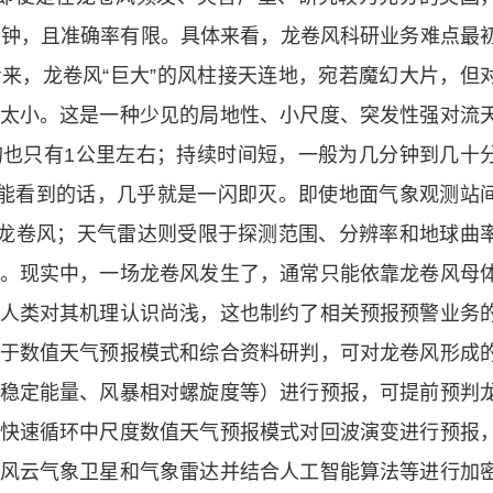
分钟，且准确率有限。具体来看，龙卷风科研业务难点最
来，龙卷风“巨大”的风柱接天连地，宛若魔幻大片，但
太小。这是一种少见的局地性、小尺度、突发性强对流
也只有1公里左右；持续时间短，一般为几分钟到几十
空能看到的话，几乎就是一闪即灭。即使地面气象观测站
到龙卷风；天气雷达则受限于探测范围、分辨率和地球曲
。现实中，一场龙卷风发生了，通常只能依靠龙卷风母
人类对其机理认识尚浅，这也制约了相关预报预警业务
于数值天气预报模式和综合资料研判，可对龙卷风形成
稳定能量、风暴相对螺旋度等）进行预报，可提前预判
快速循环中尺度数值天气预报模式对回波演变进行预报
风云气象卫星和气象雷达并结合人工智能算法等进行加