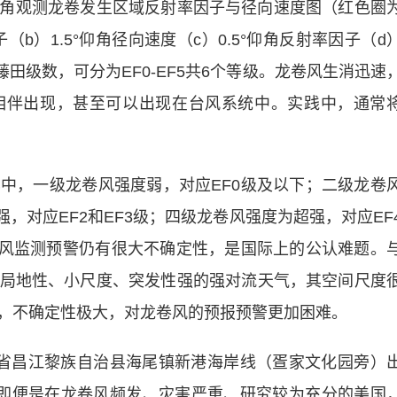
层仰角观测龙卷发生区域反射率因子与径向速度图（红色圈
（b）1.5°仰角径向速度（c）0.5°仰角反射率因子（d
藤田级数，可分为EF0-EF5共6个等级。龙卷风生消迅速
相伴出现，甚至可以出现在台风系统中。实践中，通常
，一级龙卷风强度弱，对应EF0级及以下；二级龙卷
，对应EF2和EF3级；四级龙卷风强度为超强，对应EF
卷风监测预警仍有很大不确定性，是国际上的公认难题。
局地性、小尺度、突发性强的强对流天气，其空间尺度
，不确定性极大，对龙卷风的预报预警更加困难。
海南省昌江黎族自治县海尾镇新港海岸线（疍家文化园旁）
报即便是在龙卷风频发、灾害严重、研究较为充分的美国