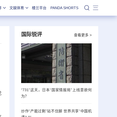
界
文娱体育
楼兰平台
PANDA SHORTS
站内搜索
国际锐评
查看更多 >
、
“731”这天，日本“国家情报局”上线意欲何
龙
为？
炒作“产能过剩”站不住脚 世界共享“中国机