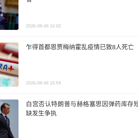
2026-08-06 16:02
乍得首都恩贾梅纳霍乱疫情已致8人死亡
2026-08-06 15:59
白宫否认特朗普与赫格塞思因弹药库存
缺发生争执