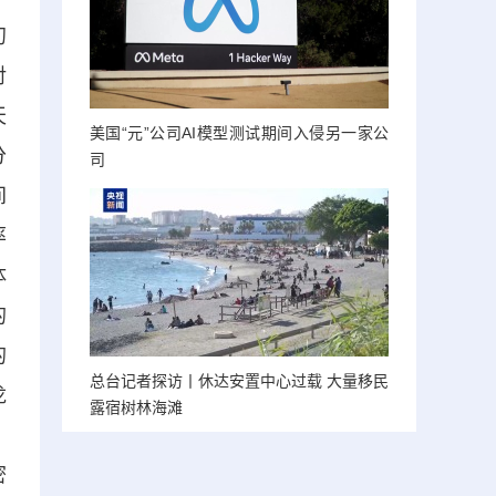
初
对
天
美国“元”公司AI模型测试期间入侵另一家公
分
司
间
率
体
的
的
总台记者探访丨休达安置中心过载 大量移民
龙
露宿树林海滩
，
密