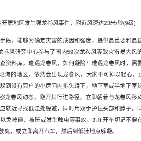
岭开原地区发生强龙卷风事件，附近风速达23米/秒(9级)
段，能够为确定灾害的成因和强度，提供最重要和最
佛山龙卷风研究中心参与了国内59次龙卷风等致灾雷暴大风
查资料库。遭遇龙卷风，如何避险？遭遇龙卷风时，需
不沿海的地区，依然会出现龙卷风，大家不可掉以轻心。1
躲到没有窗户的小房间内抱头蹲下，地下室或半地下室
观察龙卷风动态，避开其行进路径，立即朝着与龙卷风移
应就近寻找低洼处躲避，同时用双手护住头部和脖子。
以免被砸、被压或发生触电等事故。3.在开车切记不要
驶离，或立即离开汽车，然后到低洼地点躲避。