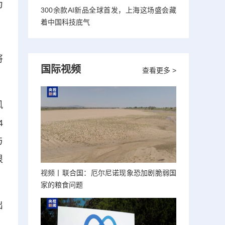
为
300余款AI新品全球首发，上海这场盛会藏
）
着中国科技底气
，
将
国际视频
查看更多 >
风
4
与
很
视频丨联合国：厄尔尼诺现象恐加剧脆弱国
家的粮食问题
出
，