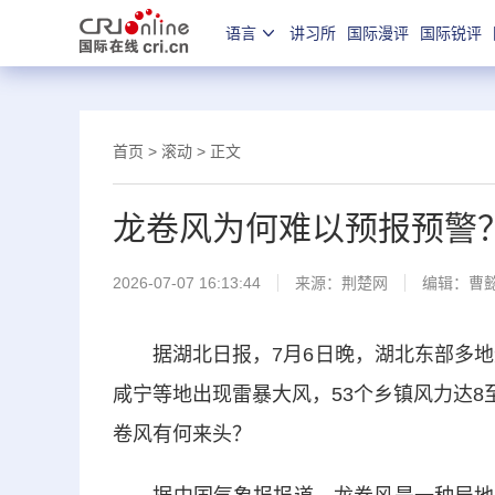
语言
讲习所
国际漫评
国际锐评
首页
>
滚动
> 正文
龙卷风为何难以预报预警
2026-07-07 16:13:44
来源：
荆楚网
编辑：曹
据湖北日报，7月6日晚，湖北东部多地遭
咸宁等地出现雷暴大风，53个乡镇风力达8
卷风有何来头？