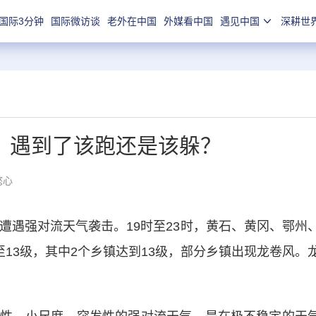
国际3分钟
国际微访谈
老外在中国
外媒看中国
遇见中国
深耕世
？遇到了该跑还是该躲？
懿心
遇强对流天气袭击。19时至23时，黄石、黄冈、鄂州
至13级，其中2个乡镇达到13级，部分乡镇出现龙卷风。