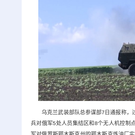
乌克兰武装部队总参谋部7日通报称，过去
兵对俄军5处人员集结区和8个无人机控制
军对俄罗斯鄂木斯克州的鄂木斯克炼油厂实