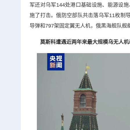
军还对乌军144处港口基础设施、能源设
施了打击。俄防空部队共击落乌军11枚制
导弹和797架固定翼无人机，俄黑海舰队舰
莫斯科遭遇近两年来最大规模乌无人机