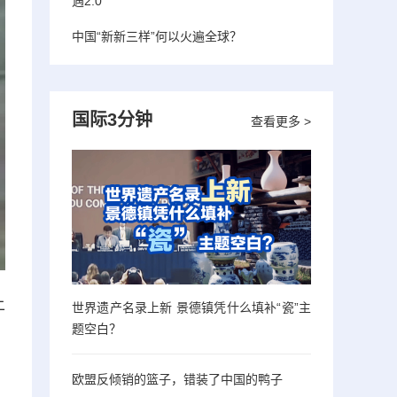
遇2.0”
中国“新新三样”何以火遍全球？
国际3分钟
查看更多 >
上
世界遗产名录上新 景德镇凭什么填补“瓷”主
题空白？
欧盟反倾销的篮子，错装了中国的鸭子