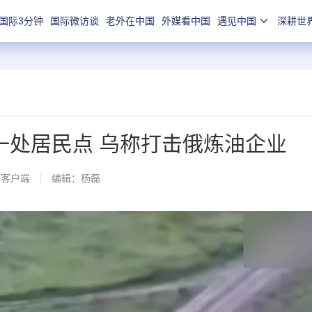
国际3分钟
国际微访谈
老外在中国
外媒看中国
遇见中国
深耕世
一处居民点 乌称打击俄炼油企业
闻客户端
编辑：杨磊