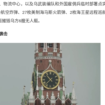
施、物流中心，以及乌武装编队和外国雇佣兵临时部署点
导航空炸弹、27枚美制海马斯火箭弹、2枚海王星远程巡
艇摧毁乌方6艘无人艇。
袭击