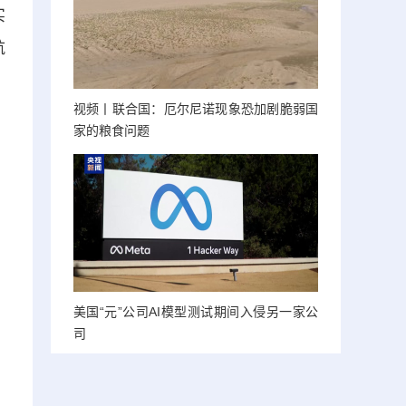
实
航
视频丨联合国：厄尔尼诺现象恐加剧脆弱国
家的粮食问题
美国“元”公司AI模型测试期间入侵另一家公
司