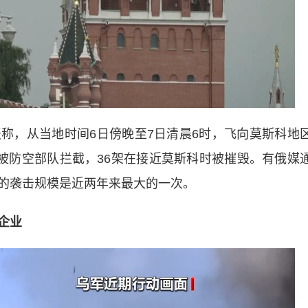
，从当地时间6日傍晚至7日清晨6时，飞向莫斯科地
离被防空部队拦截，36架在接近莫斯科时被摧毁。有俄媒
的袭击规模是近两年来最大的一次。
企业