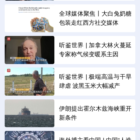
全球媒体聚焦丨大白兔奶糖
包装走红西方社交媒体
听鉴世界 | 加拿大林火蔓延
专家称气候变暖系主因
听鉴世界 | 极端高温与干旱
肆虐 波黑玉米大幅减产
伊朗提出霍尔木兹海峡重开
新条件