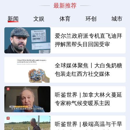
最新推荐
新闻
文娱
体育
环创
城市
爱尔兰政府派专机直飞迪拜
押解黑帮头目回国受审
全球媒体聚焦丨大白兔奶糖
包装走红西方社交媒体
听鉴世界 | 加拿大林火蔓延
专家称气候变暖系主因
听鉴世界 | 极端高温与干旱