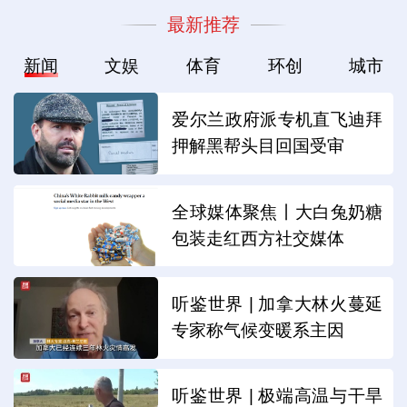
最新推荐
新闻
文娱
体育
环创
城市
爱尔兰政府派专机直飞迪拜
押解黑帮头目回国受审
全球媒体聚焦丨大白兔奶糖
包装走红西方社交媒体
听鉴世界 | 加拿大林火蔓延
专家称气候变暖系主因
听鉴世界 | 极端高温与干旱