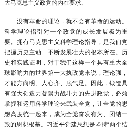
大马克思主义政党的内在要求。
没有革命的理论，就不会有革命的运动。
科学理论指引对一个政党的成长发展极为重
要。拥有马克思主义科学理论指导，是我们党
把握历史主动、不断发展壮大的根本所在。历
史和实践证明，对于我们这样一个具有重大全
球影响力的世界第一大执政党来说，理论强，
才能方向明、人心齐、底气足。因此，锻造具
有强大创造力凝聚力战斗力的先进政党，必须
掌握和运用科学理论来武装全党，让全党的思
想高度统一起来，成为全党奋发有为、团结一
致的思想根基。习近平党建思想是坚持“两个结