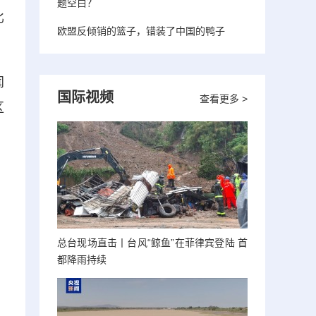
题空白？
比
欧盟反倾销的篮子，错装了中国的鸭子
闻
国际视频
查看更多 >
区
总台现场直击丨台风“鲸鱼”在菲律宾登陆 首
都降雨持续