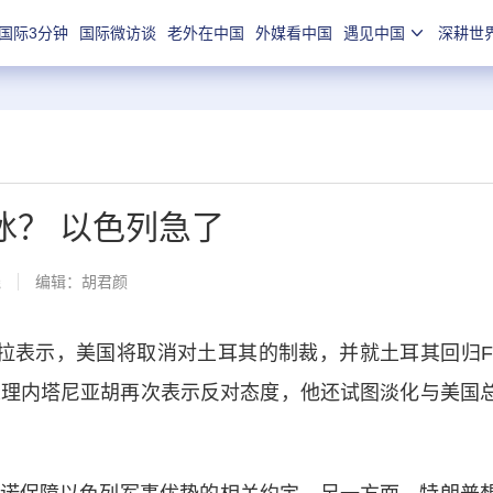
国际3分钟
国际微访谈
老外在中国
外媒看中国
遇见中国
深耕世
冰？ 以色列急了
线
编辑：胡君颜
表示，美国将取消对土耳其的制裁，并就土耳其回归F
总理内塔尼亚胡再次表示反对态度，他还试图淡化与美国