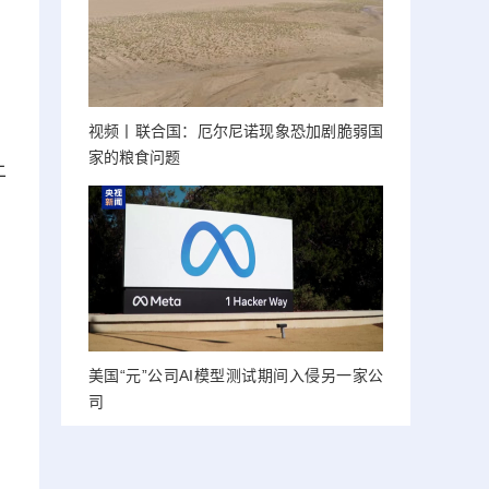
，
视频丨联合国：厄尔尼诺现象恐加剧脆弱国
家的粮食问题
土
美国“元”公司AI模型测试期间入侵另一家公
司