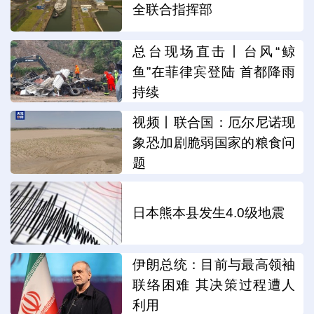
全联合指挥部
总台现场直击丨台风“鲸
鱼”在菲律宾登陆 首都降雨
持续
视频丨联合国：厄尔尼诺现
象恐加剧脆弱国家的粮食问
题
日本熊本县发生4.0级地震
伊朗总统：目前与最高领袖
联络困难 其决策过程遭人
利用