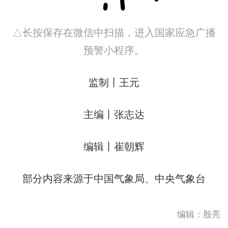
△长按保存在微信中扫描，进入国家应急广播
预警小程序。
监制丨王元
主编丨张志达
编辑丨崔朝辉
部分内容来源于中国气象局、中央气象台
编辑：殷亮