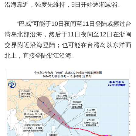
沿海靠近，强度先维持，9日开始逐渐减弱。
“巴威”可能于10日夜间至11日登陆或擦过台
湾岛北部沿海，然后于11日夜间至12日在浙闽
交界附近沿海登陆；也可能在台湾岛以东洋面
北上，直接登陆浙江沿海。