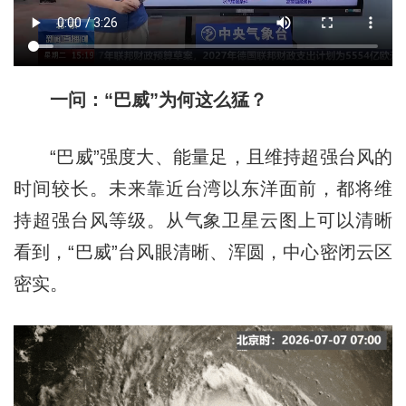
一问：“巴威”为何这么猛？
“巴威”强度大、能量足，且维持超强台风的
时间较长。未来靠近台湾以东洋面前，都将维
持超强台风等级。从气象卫星云图上可以清晰
看到，“巴威”台风眼清晰、浑圆，中心密闭云区
密实。