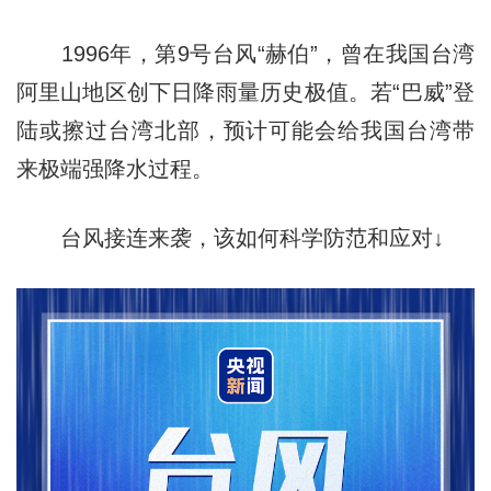
1996年，第9号台风“赫伯”，曾在我国台湾
阿里山地区创下日降雨量历史极值。若“巴威”登
陆或擦过台湾北部，预计可能会给我国台湾带
来极端强降水过程。
台风接连来袭，该如何科学防范和应对↓