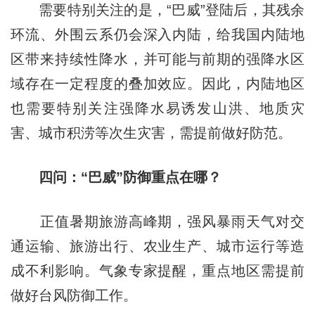
需要特别关注的是，“巴威”登陆后，其残余
环流、外围云系仍会深入内陆，给我国内陆地
区带来持续性降水，并可能与前期的强降水区
域存在一定程度的叠加效应。因此，内陆地区
也需要特别关注强降水易诱发山洪、地质灾
害、城市积涝等次生灾害，需提前做好防范。
四问：“巴威”防御重点在哪？
正值暑期旅游高峰期，强风暴雨天气对交
通运输、旅游出行、农业生产、城市运行等造
成不利影响。气象专家提醒，重点地区需提前
做好台风防御工作。