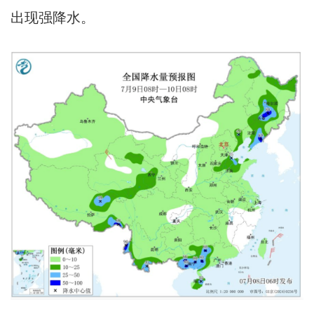
出现强降水。