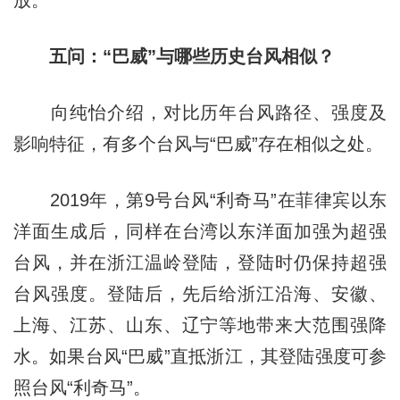
放。
五问：“巴威”与哪些历史台风相似？
向纯怡介绍，对比历年台风路径、强度及
影响特征，有多个台风与“巴威”存在相似之处。
2019年，第9号台风“利奇马”在菲律宾以东
洋面生成后，同样在台湾以东洋面加强为超强
台风，并在浙江温岭登陆，登陆时仍保持超强
台风强度。登陆后，先后给浙江沿海、安徽、
上海、江苏、山东、辽宁等地带来大范围强降
水。如果台风“巴威”直抵浙江，其登陆强度可参
照台风“利奇马”。