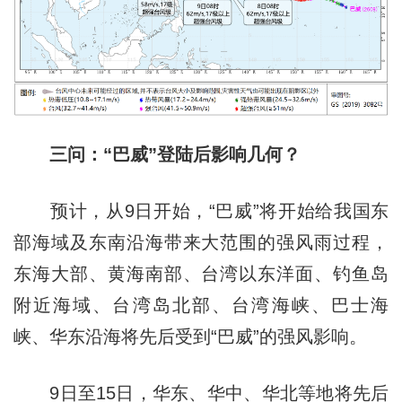
三问：“巴威”登陆后影响几何？
预计，从9日开始，“巴威”将开始给我国东
部海域及东南沿海带来大范围的强风雨过程，
东海大部、黄海南部、台湾以东洋面、钓鱼岛
附近海域、台湾岛北部、台湾海峡、巴士海
峡、华东沿海将先后受到“巴威”的强风影响。
9日至15日，华东、华中、华北等地将先后