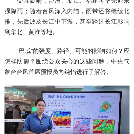
受其影响，台湾、浙江、福建将率先迎来
强降雨；随着台风深入内陆，雨带还将继续北
推，先后波及长江中下游，甚至跨过长江影响
到华北、黄淮等地。
“巴威”的强度、路径、可能的影响如何？应
怎样防御？围绕公众关心的这些问题，中央气
象台台风首席预报员向纯怡进行了解答。