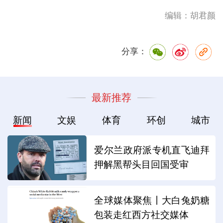
编辑：胡君颜
分享：
最新推荐
新闻
文娱
体育
环创
城市
爱尔兰政府派专机直飞迪拜
押解黑帮头目回国受审
全球媒体聚焦丨大白兔奶糖
包装走红西方社交媒体