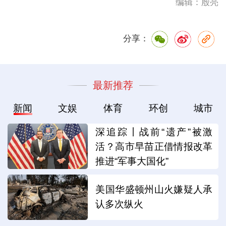
编辑：殷亮
分享：
最新推荐
新闻
文娱
体育
环创
城市
深追踪丨战前“遗产”被激
活？高市早苗正借情报改革
推进“军事大国化”
美国华盛顿州山火嫌疑人承
认多次纵火