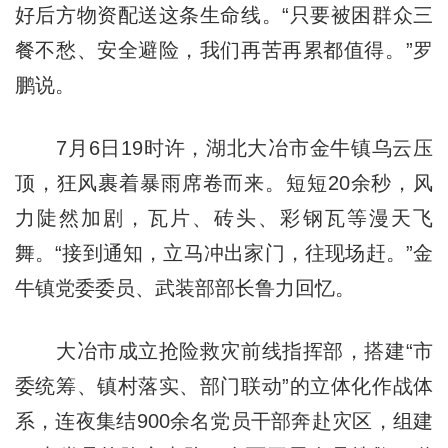
好后方物资配送这条生命线。“只要被困群众三
餐不愁、安全避险，我们再苦再累都值得。”罗
鹏说。
7月6日19时许，湖北大冶市金牛镇乌云压
顶，狂风裹着暴雨席卷而来。短短20余秒，风
力陡然加剧，瓦片、砖头、彩钢瓦等漫天飞
舞。“接到通知，立马冲出家门，往现场赶。”金
牛镇党委委员、武装部部长鲁力回忆。
大冶市成立抢险救灾前线指挥部，搭建“市
委统筹、镇村落实、部门联动”的立体化作战体
系，连夜集结900余名党员干部奔赴灾区，组建