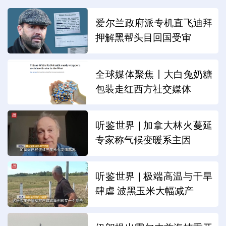
爱尔兰政府派专机直飞迪拜
押解黑帮头目回国受审
全球媒体聚焦丨大白兔奶糖
包装走红西方社交媒体
听鉴世界 | 加拿大林火蔓延
专家称气候变暖系主因
听鉴世界 | 极端高温与干旱
肆虐 波黑玉米大幅减产