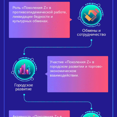
Роль «Поколения Z» в
противоэпидемической работе,
ликвидации бедности и
культурных обменах.
Обмены и
сотрудничество
Участие «Поколения Z» в
городском развитии и торгово-
экономическом
взаимодействии.
Городское
развитие
Активность «Поколения Z» в