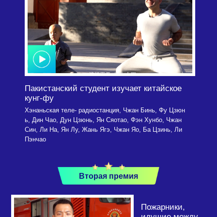
Пакистанский студент изучает китайское
кунг-фу
Хэнаньская теле- радиостанция, Чжан Бинь, Фу Цзюн
ь, Дин Чао, Дун Цзюнь, Ян Сяотао, Фэн Хунбо, Чжан
Син, Ли На, Ян Лу, Жань Ягэ, Чжан Яо, Ба Цзинь, Ли
Пэнчао
Вторая премия
Пожарники,
идущие между