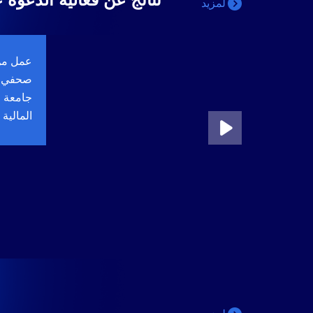
لمزيد
عمل من 
صحفي ب
جامعة ج
المالية