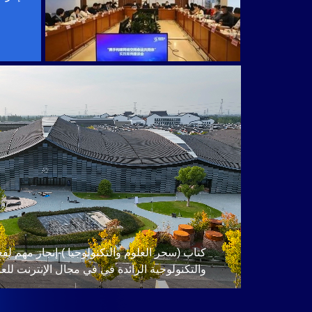
كتاب (سحر العلوم والتكنولوجيا )-إنجاز مهم لفعا
والتكنولوجية الرائدة في في مجال الإنترنت للعا