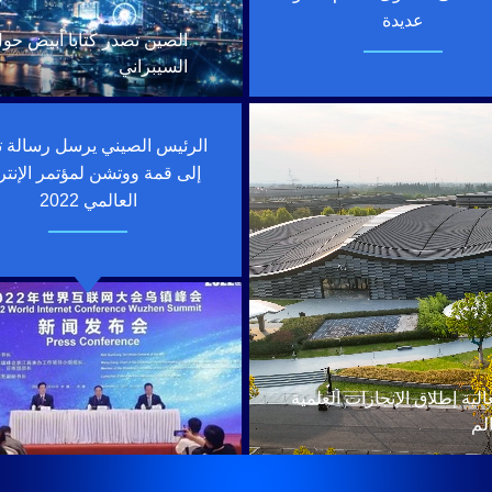
عديدة
الصين تصدر كتابا أبيض حو
السيبراني
الرئيس الصيني يرسل رسالة ته
إلى قمة ووتشن لمؤتمر الإنت
العالمي 2022
لية إطلاق الإنجازات العلمية
لم