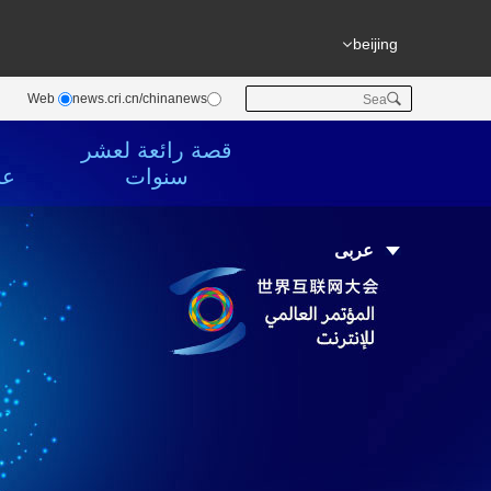
beijing
Web
news.cri.cn/chinanews
قصة رائعة لعشر
سنوات
عن
عربى