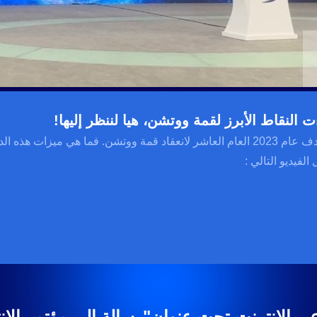
ت النقاط الأبرز لقمة ووتشن، هيا لننظر إليها!
يصادف عام 2023 العام العاشر لانعقاد قمة ووتشن. فما هي ميزات
الفيديو التالي :
بر الإنترنت تحت عنوان"رسالة إلى مؤتمر الإنترن