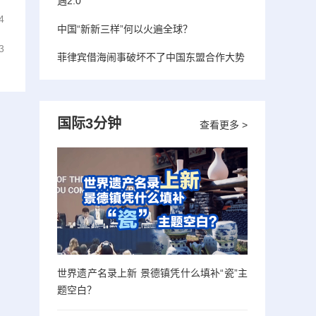
遇2.0”
4
中国“新新三样”何以火遍全球？
3
菲律宾借海闹事破坏不了中国东盟合作大势
国际3分钟
查看更多 >
世界遗产名录上新 景德镇凭什么填补“瓷”主
题空白？