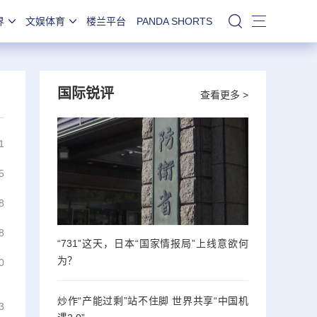
界
文娱体育
楼兰平台
PANDA SHORTS
站内搜索
国际锐评
查看更多 >
1
5
8
8
“731”这天，日本“国家情报局”上线意欲何
为？
0
炒作“产能过剩”站不住脚 世界共享“中国机
3