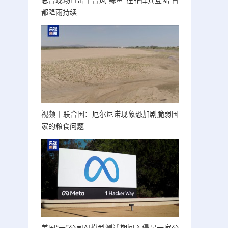
总台现场直击丨台风“鲸鱼”在菲律宾登陆 首
都降雨持续
视频丨联合国：厄尔尼诺现象恐加剧脆弱国
家的粮食问题