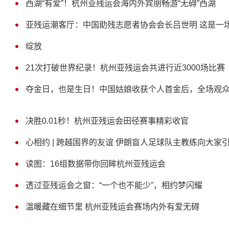
西湖“有爱”！杭州亚残运会海内外宾朋畅游“无碍”西湖
亚残运潮客厅：中国助残志愿者协会会长吕世明 这是一
绽放
21次打破世界纪录！杭州亚残运会共进行近3000场比赛
夺金日，也是生日！中国姑娘收获个人首金后，全场观众
决胜0.01秒！杭州亚残运会田径赛事精彩收官
心相约 | 跨越国界的友谊 伊朗盲人足球队主教练向大家引
读图：16组数据带你回眸杭州亚残运会
透过亚残运会之窗：“一个也不能少”，相约梦闪耀
温暖藏在细节里 杭州亚残运会赛场内外有爱无碍