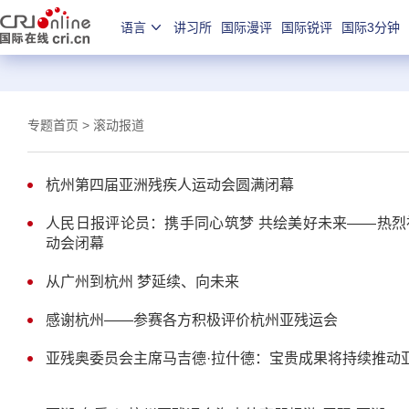
语言
讲习所
国际漫评
国际锐评
国际3分钟
专题首页
>
滚动报道
杭州第四届亚洲残疾人运动会圆满闭幕
人民日报评论员：携手同心筑梦 共绘美好未来——热烈
动会闭幕
从广州到杭州 梦延续、向未来
感谢杭州——参赛各方积极评价杭州亚残运会
亚残奥委员会主席马吉德·拉什德：宝贵成果将持续推动