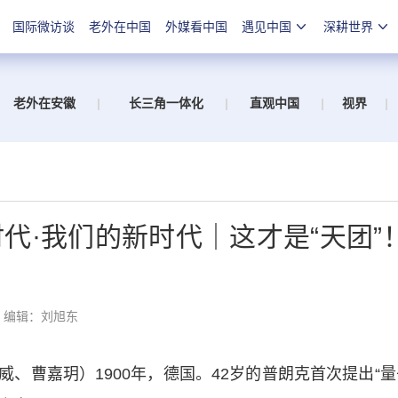
国际微访谈
老外在中国
外媒看中国
遇见中国
深耕世界
老外在安徽
|
长三角一体化
|
直观中国
|
视界
|
代·我们的新时代｜这才是“天团”
编辑：刘旭东
曹嘉玥）1900年，德国。42岁的普朗克首次提出“