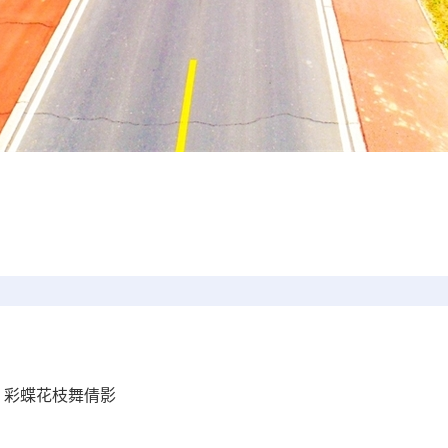
 彩蝶花枝舞倩影