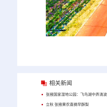
相关新闻
张掖国家湿地公园：飞鸟湖中弄清波
立秋 张掖果农喜摘早酥梨